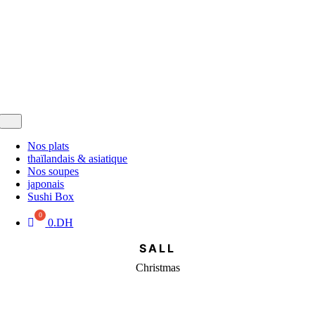
Passer
au
contenu
Toggle
Navigation
Nos plats
thaïlandais & asiatique
Nos soupes
japonais
Sushi Box
0
.DH
SALL
Christmas