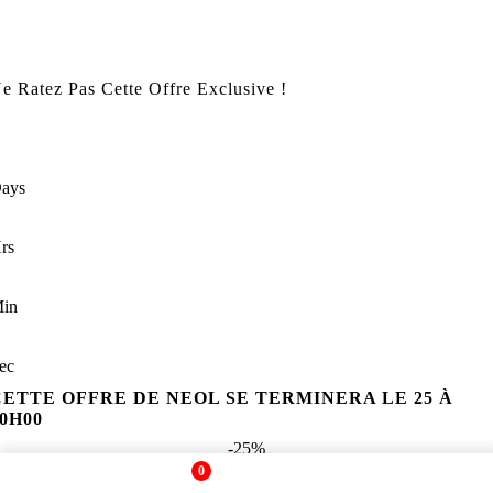
e Ratez Pas Cette Offre Exclusive !
ays
rs
in
ec
CETTE OFFRE DE NEOL SE TERMINERA LE 25 À
00H00
-25%
0