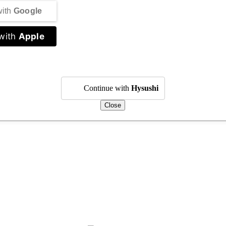
with
Google
with
Apple
Continue with
Hysushi
Close