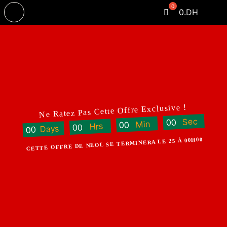
Passer
0
.DH
Tog
au
Navi
contenu
Ne Ratez Pas Cette Offre Exclusive !
Sec
0
0
Min
0
0
Hrs
0
0
Days
0
0
CETTE OFFRE DE NEOL SE TERMINERA LE 25 À 00H00