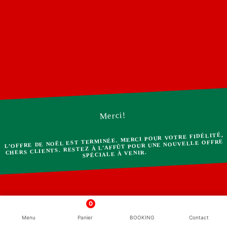
Merci!
L’OFFRE DE NOËL EST TERMINÉE. MERCI POUR VOTRE FIDÉLITÉ,
CHERS CLIENTS. RESTEZ À L’AFFÛT POUR UNE NOUVELLE OFFRE
SPÉCIALE À VENIR.
0
Menu
Panier
BOOKING
Contact