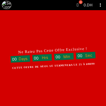
Passer
0
.DH
Tog
au
Navi
contenu
Ne Ratez Pas Cette Offre Exclusive !
Sec
0
0
Min
0
0
Hrs
0
0
Days
0
0
CETTE OFFRE DE NEOL SE TERMINERA LE 25 À 00H00