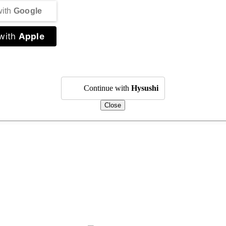
with
Google
with
Apple
Continue with
Hysushi
Close