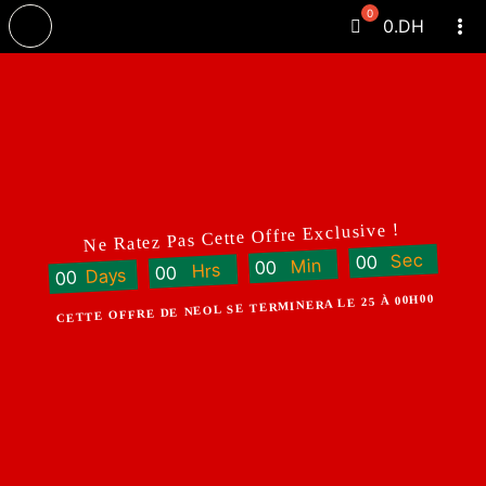
Passer
0
.DH
Tog
au
Navi
contenu
Ne Ratez Pas Cette Offre Exclusive !
Sec
0
0
Min
0
0
Hrs
0
0
Days
0
0
CETTE OFFRE DE NEOL SE TERMINERA LE 25 À 00H00