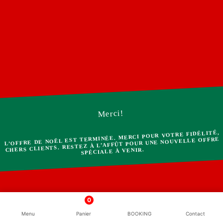
Merci!
L’OFFRE DE NOËL EST TERMINÉE. MERCI POUR VOTRE FIDÉLITÉ,
CHERS CLIENTS. RESTEZ À L’AFFÛT POUR UNE NOUVELLE OFFRE
SPÉCIALE À VENIR.
0
Menu
Panier
BOOKING
Contact